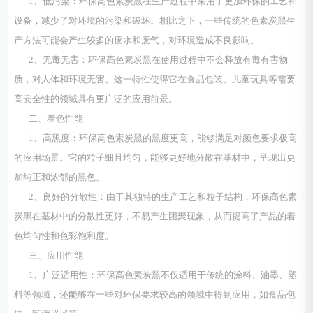
1、低污染：环保高色素炭黑在生产过程中采用了更加环保的工艺和
设备，减少了对环境的污染和破坏。相比之下，一些传统的色素炭黑生
产方法可能会产生较多的废水和废气，对环境造成不良影响。
2、无毒无害：环保高色素炭黑在使用过程中不会释放有毒有害物
质，对人体和环境无害。这一特性使得它在食品包装、儿童玩具等需要
高安全性的领域具有更广泛的应用前景。
二、着色性能
1、高黑度：环保高色素炭黑的黑度更高，能够满足对颜色要求极高
的应用场景。它的粒子细且均匀，能够更好地分散在基材中，呈现出更
加纯正和浓郁的黑色。
2、良好的分散性：由于其独特的生产工艺和粒子结构，环保高色素
炭黑在基材中的分散性更好，不易产生团聚现象，从而提高了产品的着
色均匀性和色彩饱和度。
三、应用性能
1、广泛适用性：环保高色素炭黑不仅适用于传统的涂料、油墨、塑
料等领域，还能够在一些对环保要求较高的领域中得到应用，如食品包