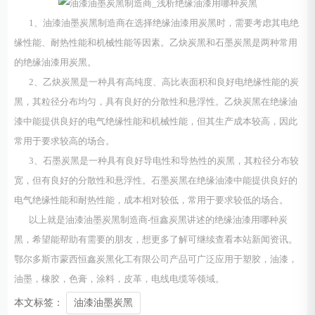
1、油漆油墨炭黑制造商在选择绝缘油漆用炭黑时，需要考虑其电绝
缘性能、耐热性能和机械性能等因素。乙炔炭黑和石墨炭黑是两种常用
的绝缘油漆用炭黑。
2、乙炔炭黑是一种具有高纯度、高比表面积和良好电绝缘性能的炭
黑，其粒径分布均匀，具有良好的分散性和悬浮性。乙炔炭黑在绝缘油
漆中能提供良好的电气绝缘性能和机械性能，但其生产成本较高，因此
常用于要求较高的场合。
3、石墨炭黑是一种具有良好导电性和导热性的炭黑，其粒径分布较
宽，但有良好的分散性和悬浮性。石墨炭黑在绝缘油漆中能提供良好的
电气绝缘性能和耐热性能，成本相对较低，常用于要求较低的场合。
以上就是油漆油墨炭黑制造商-恒鑫炭黑讲述的绝缘油漆用哪种炭
黑，希望能帮助有需要的朋友，想更多了解可继续查看本站新闻资讯。
鄂尔多斯市蒙西恒鑫炭黑化工有限公司产品可广泛应用于塑胶，油漆，
油墨，橡胶，色膏，涂料，皮革，电线电缆等领域。
本文标签：
油漆油墨炭黑