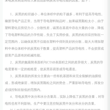
来电炭黑制造商给大家说说影响炭黑导电性能的因素。如下：
1、炭黑的粒径越小，单位体积中的粒子越多，有利于提高导电性。
橡胶导电产品正常。当用于导电塑料制品时，如果碳黑颗粒太小，由于
塑料塑化后剪切力小，分散性差，碳黑在基底中存在大量的小块，降低
了导电塑料制品的力学性能，失去了实用价值。炭黑的粒径应控制在一
定范围内，以确保炭黑不仅能在塑料中得到良好的分散，能大大增加塑
料中单位体积中的炭黑粒子数量，提高塑料产品的导电性，不会损害或
损害产品原有的机械性能。
2、炭黑的氮吸附表面积与CTAB表面积之间的差异很大，炭黑的导
电需要有一定的粗糙度，使炭黑容易形成导电通道。
3、炭黑表面的挥发分主要由一些有机基团和未完全裂解的油膜组
成，形成绝缘层，增加炭黑颗粒之间的势垒，严重影响导电性，挥发分
必须控制在较低的范围内。
4、导电炭黑中灰分和水分含量高，实际上降低了炭黑的含量，对导
电性也有不利影响。生产中要注意控制炭黑中灰分和水分的含量。