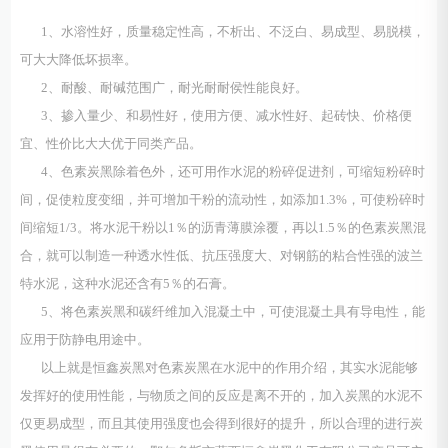
1、水溶性好，质量稳定性高，不析出、不泛白、易成型、易脱模，
可大大降低坏损率。
2、耐酸、耐碱范围广，耐光耐耐侯性能良好。
3、掺入量少、和易性好，使用方便、减水性好、起砖快、价格便
宜、性价比大大优于同类产品。
4、色素炭黑除着色外，还可用作水泥的粉碎促进剂，可缩短粉碎时
间，促使粒度变细，并可增加干粉的流动性，如添加1.3%，可使粉碎时
间缩短1/3。将水泥干粉以1％的沥青薄膜涂覆，再以1.5％的色素炭黑混
合，就可以制造一种透水性低、抗压强度大、对钢筋的粘合性强的波兰
特水泥，这种水泥还含有5％的石膏。
5、将色素炭黑和碳纤维加入混凝土中，可使混凝土具有导电性，能
应用于防静电用途中。
以上就是恒鑫炭黑对色素炭黑在水泥中的作用介绍，其实水泥能够
发挥好的使用性能，与物质之间的反应是离不开的，加入炭黑的水泥不
仅更易成型，而且其使用强度也会得到很好的提升，所以合理的进行炭