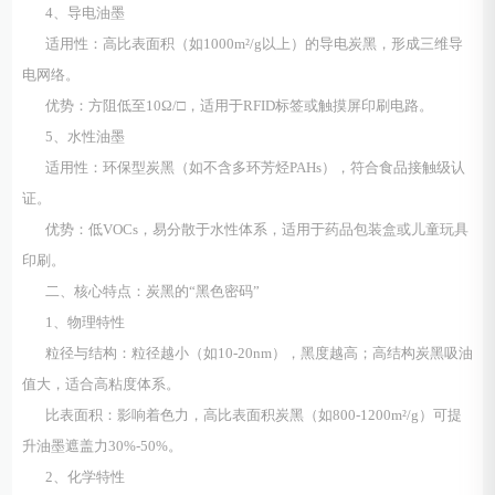
4、导电油墨
适用性：高比表面积（如1000m²/g以上）的导电炭黑，形成三维导
电网络。
优势：方阻低至10Ω/□，适用于RFID标签或触摸屏印刷电路。
5、水性油墨
适用性：环保型炭黑（如不含多环芳烃PAHs），符合食品接触级认
证。
优势：低VOCs，易分散于水性体系，适用于药品包装盒或儿童玩具
印刷。
二、核心特点：炭黑的“黑色密码”
1、物理特性
粒径与结构：粒径越小（如10-20nm），黑度越高；高结构炭黑吸油
值大，适合高粘度体系。
比表面积：影响着色力，高比表面积炭黑（如800-1200m²/g）可提
升油墨遮盖力30%-50%。
2、化学特性