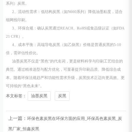
系列）炭黑。
2、流动性需求：低结构炭黑（如N660系列）降低油墨粘度，适合
细网线印刷。
3、环保合规：确认炭黑通过REACH、RoHS或食品级认证（如FDA
21 CFR）。
4、成本平衡：高端导电炭黑（如乙炔黑）价格是普通炭黑的5-10
倍，需评估性价比。
油墨炭黑不仅是“黑色”的代名词，更是材料科学与印刷工艺结合的
典范。通过精准选型与配方优化，可显著提升印刷品质、降低综合成
本。随着环保法规趋严和功能性需求升级，炭黑技术正迈向更高效、更
可持续的“黑色未来”。
本文标签：
油墨炭黑
炭黑
上一篇：
环保色素炭黑在环保方面的应用_环保高色素炭黑_炭
黑厂家_恒鑫炭黑