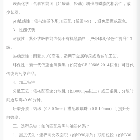
表面化学：含氧官能团（如羧基、羟基）增强与树脂的相容性，减
少絮凝。
pH敏感性：需与油墨体系pH匹配（通常4-9），避免团聚或褪色。
3、性能优势
耐候性：紫外线吸收能力优于有机黑颜料，户外印刷保色性提升2-3
级。
热稳定性：耐受300℃高温，适用于金属印刷或热转印工艺。
环保性：新一代低重金属炭黑（如符合GB 30606-2014标准）可替代
传统高污染产品。
4、加工特性
分散工艺：需搭配高速分散机（如3000rpm以上）或三辊机，分散时
间通常需40-60分钟。
研磨介质：锆珠（0.3-0.5mm）搭配玻璃珠（0.8-1.0mm）可提升分
散效率。
三、选型关键：如何匹配炭黑与油墨体系？
1、黑度优先：选择高比表面积（如N990系列）或细粒径（如N330