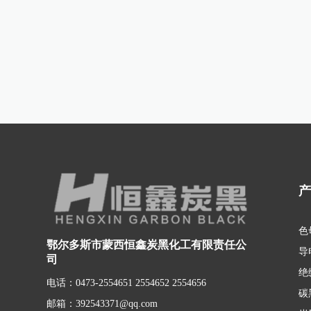
色
鄂尔多斯市蒙西恒鑫炭黑化工有限责任公
导
司
绝
电话：0473-2554651 2554652 2554656
碳
邮箱：392543371@qq.com