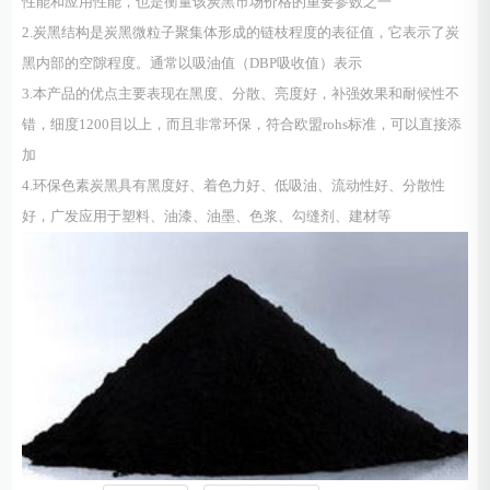
性能和应用性能，也是衡量该炭黑市场价格的重要参数之一
2.炭黑结构是炭黑微粒子聚集体形成的链枝程度的表征值，它表示了炭
黑内部的空隙程度。通常以吸油值（DBP吸收值）表示
3.本产品的优点主要表现在黑度、分散、亮度好，补强效果和耐候性不
错，细度1200目以上，而且非常环保，符合欧盟rohs标准，可以直接添
加
4.环保色素炭黑具有黑度好、着色力好、低吸油、流动性好、分散性
好，广发应用于塑料、油漆、油墨、色浆、勾缝剂、建材等