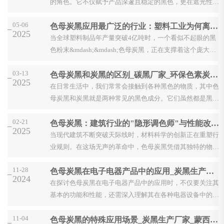
的角色。它不仅赋予产品深邃且稳定的黑色，更在遮光性、
耐候性等方面发挥着不可替代的作用。然而，要确保色母炭
05-06
色母炭黑应用最广泛的行业：塑料工业为何离不开它？
黑...
2025
当全球塑料制品年产量突破4亿吨时，一个看似不起眼的黑
色粉末&mdash;&mdash;色母炭黑，正在支撑着这个庞大产
业的底色与性能。 作为现代工业中应用最广泛的功能性颜料
03-13
色母炭黑和炭黑的区别_碳黑厂家_环保色素炭黑_恒鑫炭黑化工
之...
2025
在日常生活中，我们常常会接触到各种黑色的物质，其中色
母炭黑和炭黑就是两种常见的黑色成分。它们虽然都是黑色
的，但在许多方面却存在着明显的区别。了解这些区别，有
02-21
色母炭黑：建筑行业的"隐形调色师"与性能改良专家_恒鑫炭黑化工
助于...
2025
当现代建筑不断突破天际线时，材料科学的创新正在重塑行
业规则。在这场无声的革命中，色母炭黑凭借其独特的物理
化学特性，正从实验室走向建筑工地，成为提升建材性能
11-28
色母炭黑在电子电器产品中的应用_炭黑生产厂家_恒鑫炭黑化工
的"多面...
2024
在探讨色母炭黑在电子电器产品中的应用时，不仅要关注其
基本的功能和性能，还需深入理解其在各种电器设备中的具
体作用。以下是对色母炭黑在电子电器产品中的应用的详
11-04
色母炭黑的特殊应用场景_炭黑生产厂家_蒙西恒鑫炭黑厂
细...