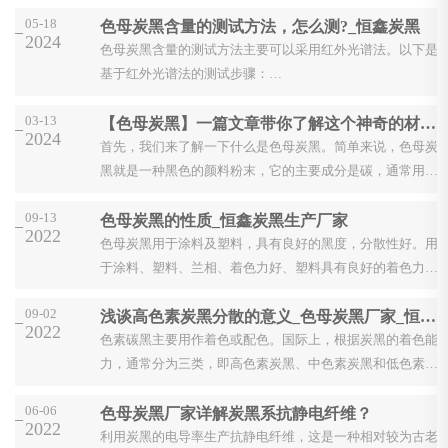
05-18
色母炭黑含量的测试方法，怎么测?_恒鑫炭黑
2024
色母炭黑含量的测试方法主要可以采用红外光谱法。以下是
基于红外光谱法的测试步骤：
1、样品准备：
03-13
【色母炭黑】一篇文章带你了解这个神奇的材料！
选择代表性样品：从整个批次中随机选取样品，并确保其代
2024
表性。
首先，我们来了解一下什么是色母炭黑。简单来说，色母炭
样品研磨：将样品...
黑就是一种黑色的颜料粉末，它的主要成分是碳，通常用于
塑料、橡胶等材料的染色。...
09-13
色母炭黑的性质_恒鑫炭黑生产厂家
2022
色母炭黑用于涂料及塑料，具有良好的黑度，分散性好。用
于涂料、塑料、兰相、着色力好、塑料具有良好的着色力和
兰相、低吸油性。低色素炭黑、导电性好，用于塑料、电缆
09-02
浅谈高色素炭黑分散的意义_色母炭黑厂家_恒鑫炭黑
护套等抗静电产品；具有良好的分散性，流动性好，中等...
2022
色素碳黑主要用作着色或配色。国际上，根据炭黑的着色能
力，通常分为三类，即高色素炭黑、中色素炭黑和低色素炭
黑。这种分类通常用三个英文字母表示，前两个字母表示炭
06-06
色母炭黑厂家详解炭黑系抗静电纤维？
黑的着色能力，最后一个字母表示生产方法。常用的...
2022
利用炭黑的电导率生产抗静电纤维，这是一种相对较为古老