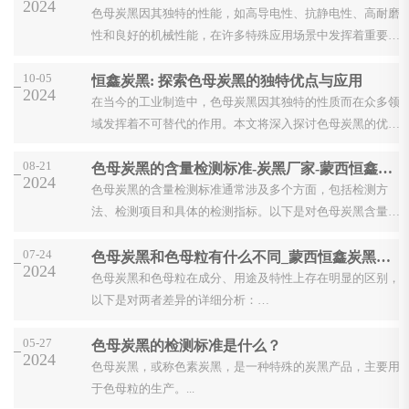
2024
色母炭黑因其独特的性能，如高导电性、抗静电性、高耐磨
性和良好的机械性能，在许多特殊应用场景中发挥着重要作
用。以下是色母炭黑的一些特殊应用场景及其技术要点：
10-05
恒鑫炭黑: 探索色母炭黑的独特优点与应用
...
2024
在当今的工业制造中，色母炭黑因其独特的性质而在众多领
域发挥着不可替代的作用。本文将深入探讨色母炭黑的优
点，并揭示它在不同应用领域中的价值。
08-21
色母炭黑的含量检测标准-炭黑厂家-蒙西恒鑫炭黑
首先，色母炭...
2024
色母炭黑的含量检测标准通常涉及多个方面，包括检测方
法、检测项目和具体的检测指标。以下是对色母炭黑含量检
测标准的详细解析：
07-24
色母炭黑和色母粒有什么不同_蒙西恒鑫炭黑化工
一、检测方法
2024
色母炭黑...
色母炭黑和色母粒在成分、用途及特性上存在明显的区别，
以下是对两者差异的详细分析：
一、成分与构成
05-27
色母炭黑的检测标准是什么？
1、色母炭黑：色母炭黑主要是指在色母粒生产中使用...
2024
色母炭黑，或称色素炭黑，是一种特殊的炭黑产品，主要用
于色母粒的生产。...