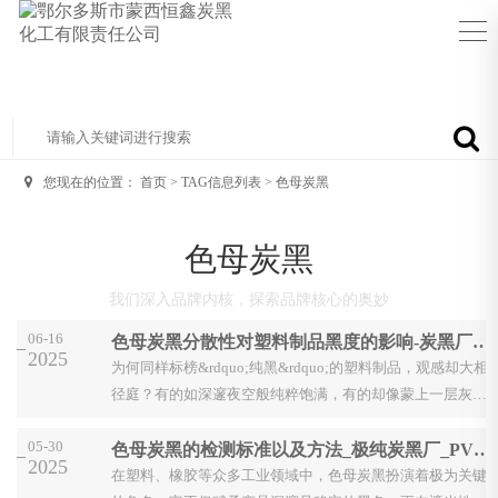
您现在的位置：
首页
> TAG信息列表 > 色母炭黑
色母炭黑
我们深入品牌内核，探索品牌核心的奥妙
06-16
色母炭黑分散性对塑料制品黑度的影响-炭黑厂家-鄂尔多斯市蒙西恒鑫炭黑化工
2025
为何同样标榜&rdquo;纯黑&rdquo;的塑料制品，观感却大相
径庭？有的如深邃夜空般纯粹饱满，有的却像蒙上一层灰雾
般黯淡、甚至透着恼人的棕红调？这谜底，往往深藏在消费
05-30
色母炭黑的检测标准以及方法_极纯炭黑厂_PVC炭黑_蒙西恒鑫炭黑化工
者看不...
2025
在塑料、橡胶等众多工业领域中，色母炭黑扮演着极为关键