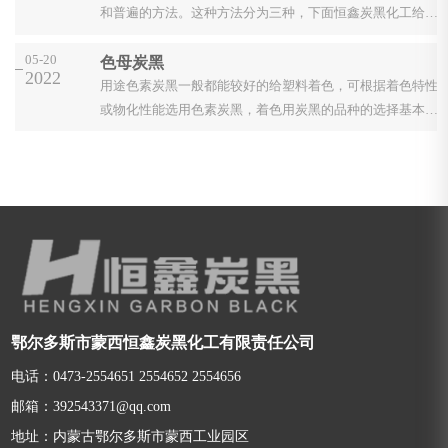
和普遍的方法。这种方法分为三种，下面恒鑫炭黑化工给大
家讲讲，如下：...
05-20
色母炭黑
2022
用途色素炭黑一般都能较好的给塑料着色，可根据着色特性
或物化性能选用色素炭黑，着色用炭黑的品种的选择基本上
都是随成品必须达到的黑度而定。 用极细的色素炭黑可以完
成黑度...
鄂尔多斯市蒙西恒鑫炭黑化工有限责任公司
电话：0473-2554651 2554652 2554656
邮箱：392543371@qq.com
地址：内蒙古鄂尔多斯市蒙西工业园区